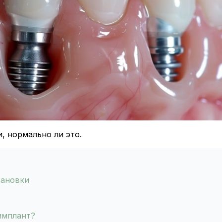
, нормально ли это.
тановки
 имплант?