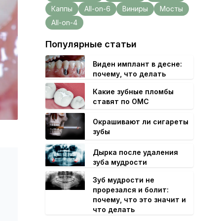
Каппы
All-on-6
Виниры
Мосты
All-on-4
Популярные статьи
Виден имплант в десне:
почему, что делать
Какие зубные пломбы
ставят по ОМС
Окрашивают ли сигареты
зубы
Дырка после удаления
зуба мудрости
Зуб мудрости не
прорезался и болит:
почему, что это значит и
что делать