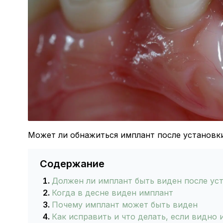
Может ли обнажиться имплант после установки
Содержание
Должен ли имплант быть виден после ус
Когда в десне виден имплант
Почему имплант может быть виден
Как исправить и что делать, если видно