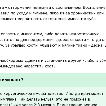
а – отторжения импланта с воспалением. Воспаление
вил по уходу и гигиене, либо из-за хронических или
овышает вероятность отторжения импланта зуба.
а область с имплантом, либо давать недостаточную
остаточно для поддержания здоровья кости - тогда о
у. За убылью кости, убывают и мягкие ткани - десна. 
необходимо удалить и установить другой - либо глубж
омендовано нарастить кость.
о имплант?
е хирургическое вмешательство. Иногда врач может
имплант. Так делать нельзя, это не поможет в
олзёт” уже через 2-3 месяца. Единственно верное