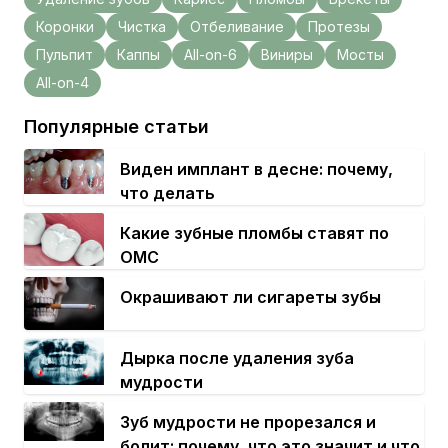
Коронки
Чистка
Отбеливание
Протезы
Пульпит
Каппы
All-on-6
Виниры
Мосты
All-on-4
Популярные статьи
Виден имплант в десне: почему,
что делать
Какие зубные пломбы ставят по
ОМС
Окрашивают ли сигареты зубы
Дырка после удаления зуба
мудрости
Зуб мудрости не прорезался и
болит: почему, что это значит и что